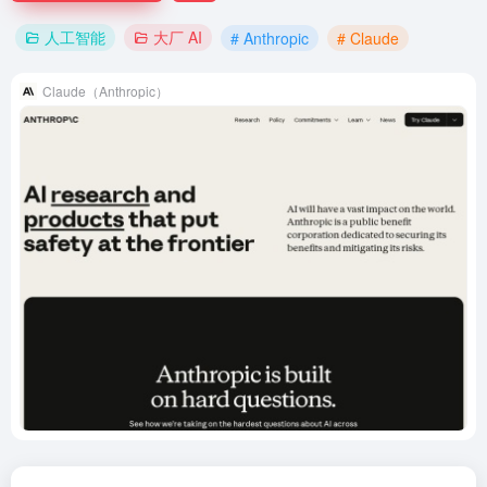
人工智能
大厂 AI
# Anthropic
# Claude
Claude（Anthropic）