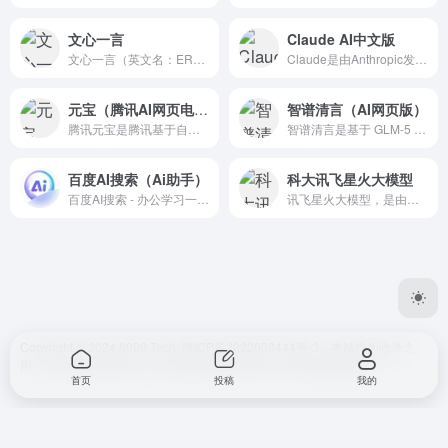
文心一言
Claude AI中文版
文心一言（英文名：ERNIE Bot）是百度基于文心大模型技术推出的生成式对话产品，被外界誉为“中国版ChatGPT”。
Claude是由Anthropic发布的会话式AI助手，擅长自然语言理解和生成。相比其他AI，Claude更擅长多轮对话，反应更贴近人类思维，让聊天、写作和数据分析更顺畅。
元宝（腾讯AI网页电脑版）
智谱清言（AI网页版）
腾讯元宝是腾讯基于自研混元大模型开发的AI助手App，于20...
智谱清言是基于 GLM-5 的全能 AI 助手，支持精通对话、写作与编程。为你答疑解惑，激发创意，更能理解图片与文档，提升学习与工作效率。
百度AI搜索（Ai助手）
科大讯飞星火大模型
百度AI搜索 - 办公学习一站解决
讯飞星火大模型，是由科大讯飞推出的新一代认知智能大模型，拥有跨领域的知识和语言理解能力，能够基于自然对话方式理解与执行任务，提供语言理解、知识问答、逻辑推理、数学题解答、代码理解与编写等多种能力。
Copyright © 2024 8090.Tech.
陕ICP备2022008444号-3
。本站作为收录之
用，不对任何站点负责。若对某些站点存在异议，请联系我们删除。
首页
投稿
我的