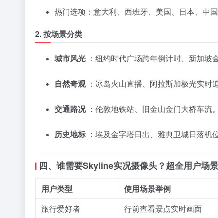
热门选项：意大利、西班牙、美国、日本、中国
2. 按场景分类
城市风光
：纽约时代广场跨年倒计时、新加坡
自然奇观
：冰岛火山直播、阿拉斯加极光实时
交通路况
：伦敦地铁站、旧金山金门大桥车流
历史地标
：埃及金字塔日出、雅典卫城日落机
四、谁需要Skyline实况摄像头？超全用户场
用户类型
使用场景举例
旅行爱好者
行前查看景点实时画面