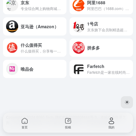
京东
阿里1688
专业综合网上购物商城，多快好省，只为品质生活。
阿里巴巴（1688.com）是全球企业间（B2B）电子商务的著名品牌。
1号店
亚马逊（Amazon）
京东旗下会员制精选超市，one's member优质自有品牌，全场自营商品，甄选全球好物。1号会员店，让购物更简单！
什么值得买
拼多多
什么值得买，分享每一种值。
Farfetch
唯品会
Farfetch是一家在线时尚零售平台，总部位于英国伦敦。该公司成立于2007年，致力于连接全球各地的独立精品时尚零售商和顾客。
Copyright © 2024 8090.Tech.
陕ICP备2022008444号-3
。本站作为收录之
用，不对任何站点负责。若对某些站点存在异议，请联系我们删除。
首页
投稿
我的