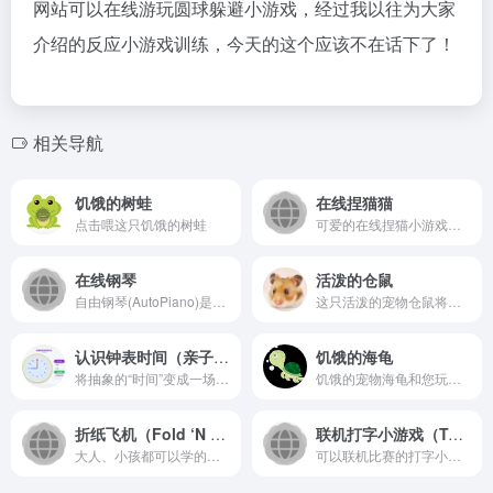
网站可以在线游玩圆球躲避小游戏，经过我以往为大家
介绍的反应小游戏训练，今天的这个应该不在话下了！
相关导航
饥饿的树蛙
在线捏猫猫
点击喂这只饥饿的树蛙
可爱的在线捏猫小游戏，捏出不同样式的猫。
在线钢琴
活泼的仓鼠
自由钢琴(AutoPiano)是利用HTML5技术开发的在线钢琴应用，致力于为钢琴爱好者、音乐爱好者提供一个优雅、简洁的平台，在学习工作之余可以在线弹钢琴，享受音乐、生活的美好。自由钢琴支持自动演奏和手动演奏，简单易学，快来试试吧
这只活泼的宠物仓鼠将陪伴您一整天。
认识钟表时间（亲子趣味互动）
饥饿的海龟
将抽象的“时间”变成一场欢乐的亲子趣味互动游戏 。
饥饿的宠物海龟和您玩耍。
折纸飞机（Fold ‘N Fly）
联机打字小游戏（TypeRacer）
大人、小孩都可以学的必杀技。
可以联机比赛的打字小游戏。