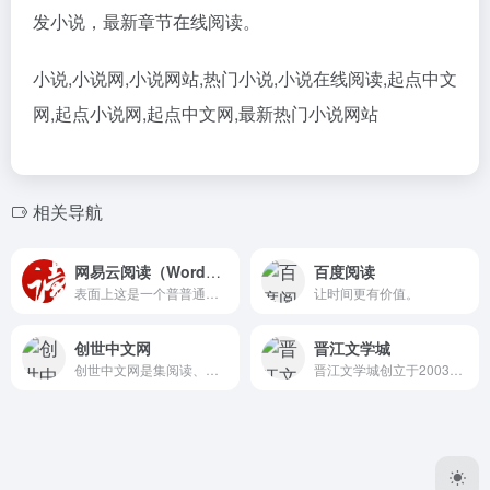
发小说，最新章节在线阅读。
小说,小说网,小说网站,热门小说,小说在线阅读,起点中文
网,起点小说网,起点中文网,最新热门小说网站
相关导航
网易云阅读（Word模式）
百度阅读
表面上这是一个普普通通的读...
让时间更有价值。
创世中文网
晋江文学城
创世中文网是集阅读、创作、互动社区、版权运营于一体的新一代全开放网络文学平台。
晋江文学城创立于2003年8月，是具备相当规模女性网络文学原创基地。站内作品题材多样，包括原创言情小说、都市小说、奇幻小说、纯爱小说、百合小说、轻小说以及衍生小说等，已诞生出《花千骨》《知否？知否？应是绿肥红瘦》《何以笙箫默》等上百部热门影视剧作品。晋江文学城已经从一个简单的文学爱好者集散地快速且稳健地成长为行业内的翘楚。