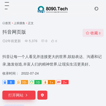
首页
•
上班摸鱼
•
正文
抖音网页版
收藏
0
2年前更新
5,376
0
0
抖音让每一个人看见并连接更大的世界,鼓励表达、沟通和记
录,激发创造,丰富人们的精神世界,让现实生活更美好。
收录时间：
2022-07-24
8
10-
10
1+
2+
打开网站