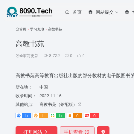
首页
网站提交
首页
•
学习充电
•
高教书苑
高教书苑
4年前更新
8,722
0
0
高教书苑高等教育出版社出版的部分教材的电子版图书
所在地：
中国
收录时间：
2022-11-16
其他站点:
高教书苑（馆配版）
1+
1-
1+
0
0
打开网站
手机查看