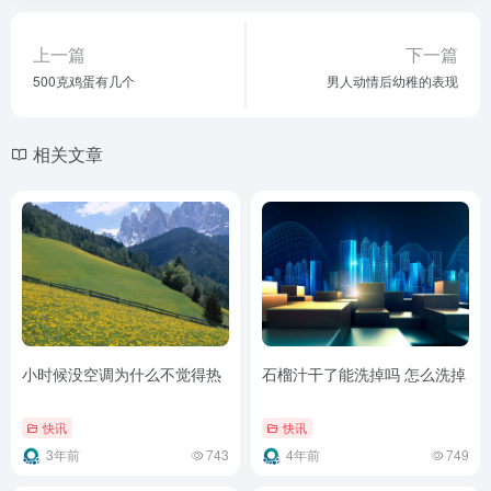
上一篇
下一篇
500克鸡蛋有几个
男人动情后幼稚的表现
相关文章
小时候没空调为什么不觉得热
石榴汁干了能洗掉吗 怎么洗掉
快讯
快讯
3年前
743
4年前
749