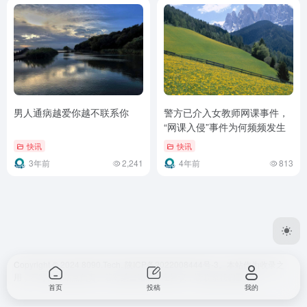
男人通病越爱你越不联系你
警方已介入女教师网课事件，
“网课入侵”事件为何频频发生
快讯
快讯
3年前
2,241
4年前
813
Copyright © 2024 8090.Tech.
陕ICP备2022008444号-3
。本站作为收录之
用，不对任何站点负责。若对某些站点存在异议，请联系我们删除。
首页
投稿
我的