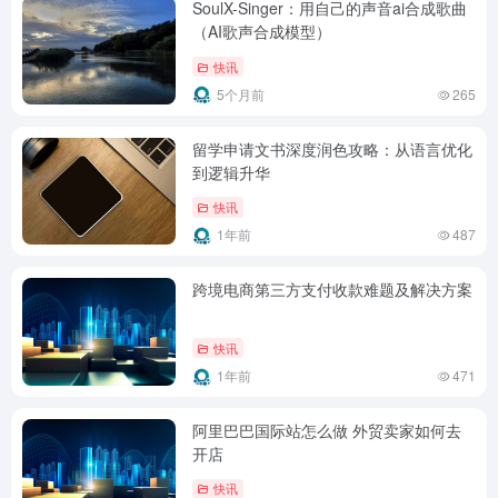
SoulX-Singer：用自己的声音ai合成歌曲
（AI歌声合成模型）
快讯
5个月前
265
留学申请文书深度润色攻略：从语言优化
到逻辑升华
快讯
1年前
487
跨境电商第三方支付收款难题及解决方案
快讯
1年前
471
阿里巴巴国际站怎么做 外贸卖家如何去
开店
快讯