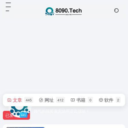
文章
网址
书籍
软件
445
412
0
2
admin
帅气的我简直无法用语言描述！
已发布
445