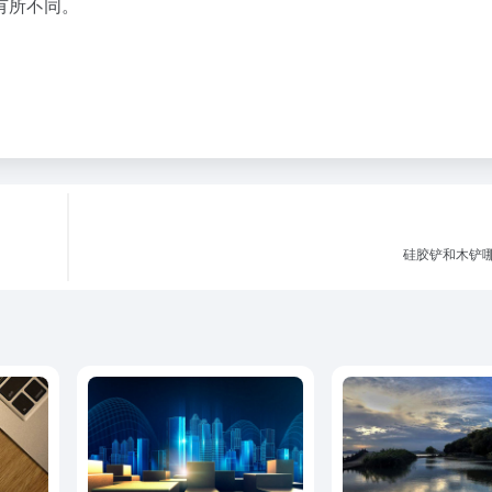
有所不同。
硅胶铲和木铲