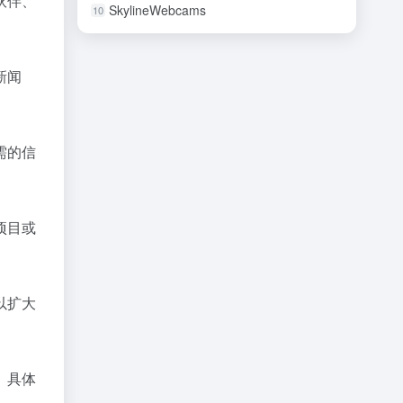
伙伴、
SkylineWebcams
10
新闻
需的信
项目或
以扩大
。具体