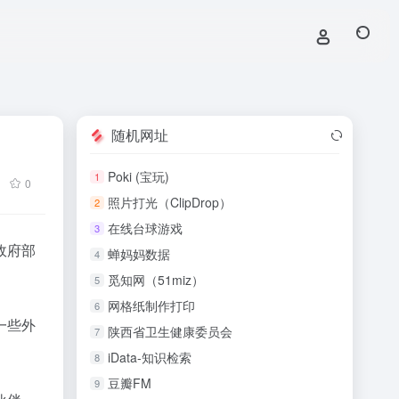
随机网址
Poki (宝玩)
1
0
照片打光（ClipDrop）
2
在线台球游戏
3
政府部
蝉妈妈数据
4
觅知网（51miz）
5
网格纸制作打印
6
一些外
陕西省卫生健康委员会
7
iData-知识检索
8
豆瓣FM
9