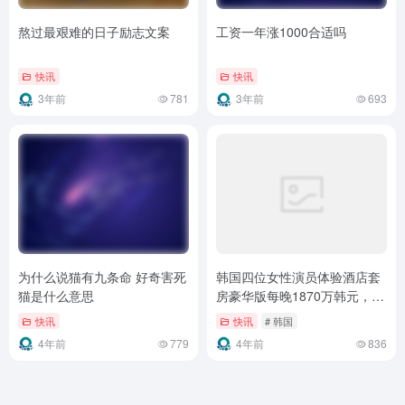
熬过最艰难的日子励志文案
工资一年涨1000合适吗
快讯
快讯
3年前
781
3年前
693
为什么说猫有九条命 好奇害死
韩国四位女性演员体验酒店套
猫是什么意思
房豪华版每晚1870万韩元，警
戒委员会踩刹车
快讯
快讯
# 韩国
4年前
779
4年前
836