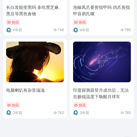
长白发能变黑吗 多吃黑芝麻、
泡椒凤爪要剪指甲吗 鸡爪剪指
黑豆等黑色食物
甲容易扎嘴
快讯
快讯
4年前
748
4年前
786
电脑喇叭有杂音滋滋
印度探测器登月成功后，无法
在极端温度下唤醒月球车
快讯
快讯
3年前
763
3年前
780