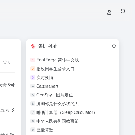
随机网址
FontForge 简体中文版
1
0
批改网学生登录入口
2
实时疫情
3
天舟5号
Salzmanart
4
GeoSpy（图片定位）
5
测测你是什么形状的人
6
舟五号飞
睡眠计算器（Sleep Calculator）
7
中华人民共和国教育部
8
巨量算数
9