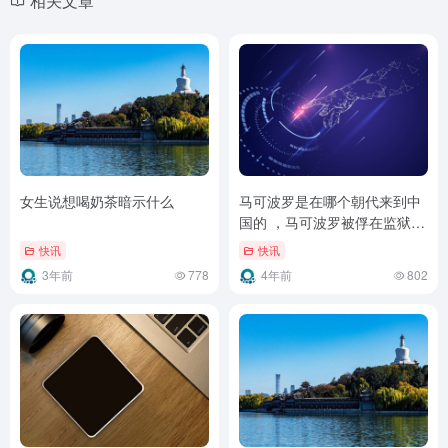
相关文章
女生说想喝奶茶暗示什么
马可波罗是在哪个朝代来到中
国的 ，马可波罗被俘在监狱里
口述旅行经历
快讯
快讯
3年前
778
4年前
802