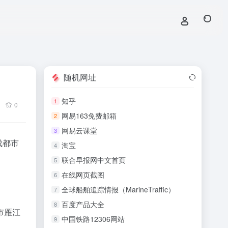
随机网址
知乎
1
0
网易163免费邮箱
2
网易云课堂
3
成都市
淘宝
4
联合早报网中文首页
5
在线网页截图
6
全球船舶追踪情报（MarineTraffic）
7
百度产品大全
8
市雁江
中国铁路12306网站
9