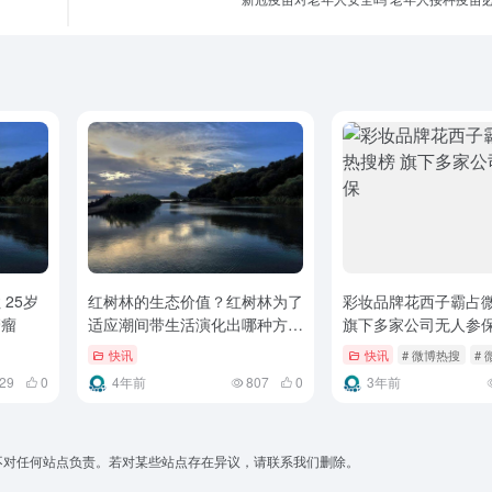
25岁
红树林的生态价值？红树林为了
彩妆品牌花西子霸占
管瘤
适应潮间带生活演化出哪种方式
旗下多家公司无人参
传播果实
快讯
快讯
# 微博热搜
#
29
0
4年前
807
0
3年前
不对任何站点负责。若对某些站点存在异议，请联系我们删除。