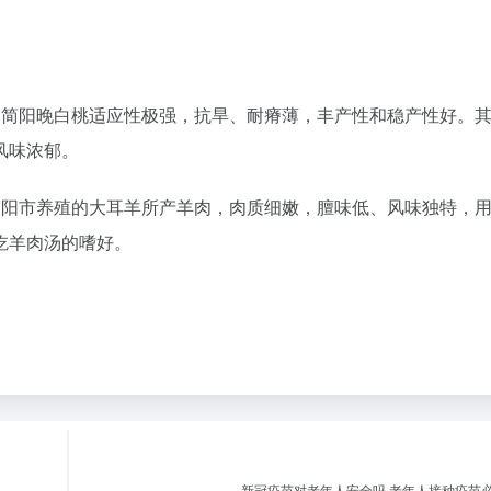
。简阳晚白桃适应性极强，抗旱、耐瘠薄，丰产性和稳产性好。
风味浓郁。
简阳市养殖的大耳羊所产羊肉，肉质细嫩，膻味低、风味独特，
吃羊肉汤的嗜好。
新冠疫苗对老年人安全吗 老年人接种疫苗