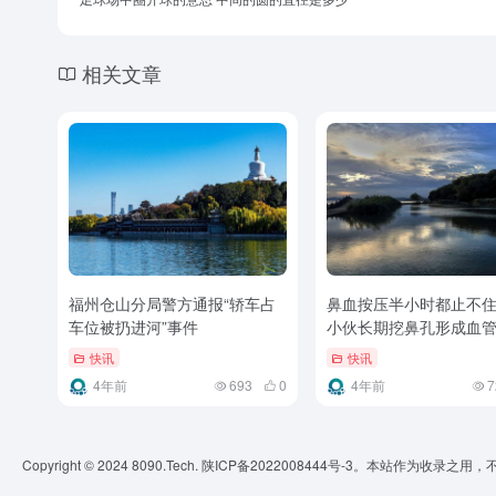
相关文章
福州仓山分局警方通报“轿车占
鼻血按压半小时都止不住 
车位被扔进河”事件
小伙长期挖鼻孔形成血
快讯
快讯
4年前
693
0
4年前
7
Copyright © 2024 8090.Tech.
陕ICP备2022008444号-3
。本站作为收录之用，