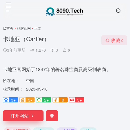
首页
•
品牌官网
•
正文
卡地亚（Cartier）
收藏
0
3年前更新
1,276
0
0
卡地亚官网始于1847年的著名珠宝商及高级制表商。
所在地：
中国
收录时间：
2023-09-16
3+
3-
2+
0
3+
打开网站