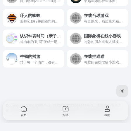
自由钢琴(AutoPiano)是利用HTML5技术开发的在线钢琴应用，致力于为钢琴爱好者、音乐爱好者提供一个优雅、简洁的平台，在学习工作之余可以在线弹钢琴，享受音乐、生活的美好。自由钢琴支持自动演奏和手动演奏，简单易学，快来试试吧
穿越星际的极速体验。
吓人的蜘蛛
在线台球游戏
观察它爬行并跟随您的鼠标，...
有史以来，画质最为精美的在线台球游戏！
认识钟表时间（亲子趣味互动）
国际象棋在线小游戏
将抽象的“时间”变成一场欢乐的亲子趣味互动游戏 。
与您的朋友或者人机实时或异步下棋。
牛顿的摇篮
在线捏猫猫
对于每一个动作，都有一个相...
可爱的在线捏猫小游戏，捏出不同样式的猫。
Copyright © 2024 8090.Tech.
陕ICP备2022008444号-3
。本站作为收录之
用，不对任何站点负责。若对某些站点存在异议，请联系我们删除。
首页
投稿
我的