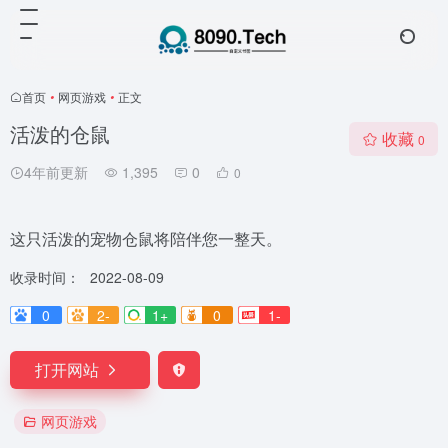
首页
•
网页游戏
•
正文
活泼的仓鼠
收藏
0
4年前更新
1,395
0
0
这只活泼的宠物仓鼠将陪伴您一整天。
收录时间：
2022-08-09
0
2-
1+
0
1-
打开网站
网页游戏