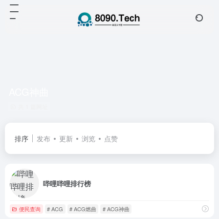
ACG神曲
共 1 篇网址
排序
发布
更新
浏览
点赞
哔哩哔哩排行榜
便民查询
# ACG
# ACG燃曲
# ACG神曲