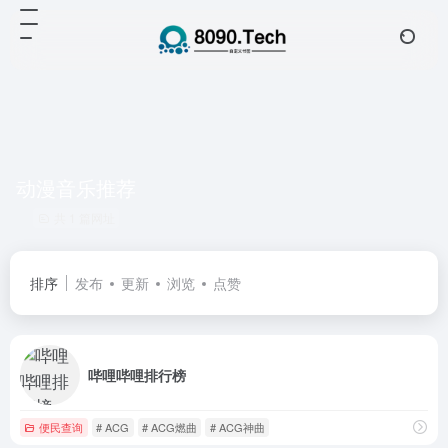
动漫音乐推荐
共 1 篇网址
排序
发布
更新
浏览
点赞
哔哩哔哩排行榜
便民查询
# ACG
# ACG燃曲
# ACG神曲