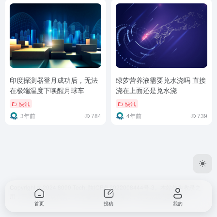
印度探测器登月成功后，无法
绿萝营养液需要兑水浇吗 直接
在极端温度下唤醒月球车
浇在上面还是兑水浇
快讯
快讯
3年前
784
4年前
739
Copyright © 2024 8090.Tech.
陕ICP备2022008444号-3
。本站作为收录之
用，不对任何站点负责。若对某些站点存在异议，请联系我们删除。
首页
投稿
我的