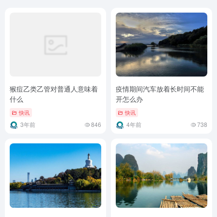
猴痘乙类乙管对普通人意味着
疫情期间汽车放着长时间不能
什么
开怎么办
快讯
快讯
3年前
846
4年前
738