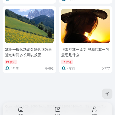
减肥一般运动多久能达到效果
浪淘沙其一原文 浪淘沙其一的
运动时间多长可以减肥
意思是什么
快讯
快讯
4年前
692
4年前
777
Copyright © 2024 8090.Tech.
陕ICP备2022008444号-3
。本站作为收录之
用，不对任何站点负责。若对某些站点存在异议，请联系我们删除。
首页
投稿
我的