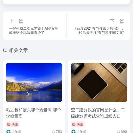
上一篇
下一篇
一键生成二次元老婆！AI少女生
《百度2021春节搜索大数据》：
成器这个玩法简直绝了
80后最关注“春节朋友圈文案”
相关文章
粘豆包和馒头哪个热量高 哪个
查二建分数的官网是什么，二
含糖量高
级建造师考试查询成绩入口
快讯
快讯
4年前
753
4年前
690