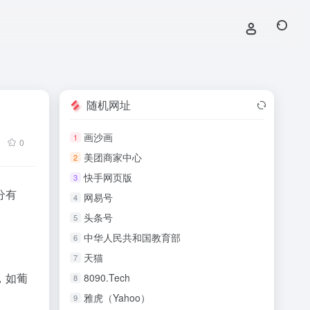
随机网址
画沙画
1
0
美团商家中心
2
快手网页版
3
分有
网易号
4
头条号
5
中华人民共和国教育部
6
天猫
7
，如葡
8090.Tech
8
雅虎（Yahoo）
9