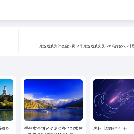
定速巡航为什么会失灵 轿车定速巡航失灵126码行驶2小时
看价格
手被水浸到皱皮怎么办？泡水后
表扬儿媳妇的句子