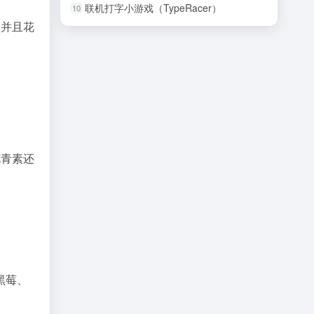
联机打字小游戏（TypeRacer）
10
，并且花
花青素还
黑莓、