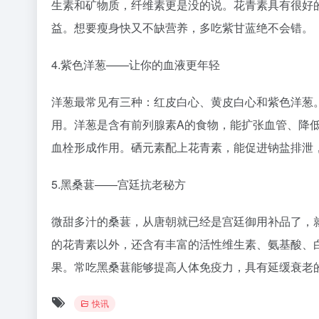
生素和矿物质，纤维素更是没的说。花青素具有很好
益。想要瘦身快又不缺营养，多吃紫甘蓝绝不会错。
4.紫色洋葱——让你的血液更年轻
洋葱最常见有三种：红皮白心、黄皮白心和紫色洋葱
用。洋葱是含有前列腺素A的食物，能扩张血管、降
血栓形成作用。硒元素配上花青素，能促进钠盐排泄
5.黑桑葚——宫廷抗老秘方
微甜多汁的桑葚，从唐朝就已经是宫廷御用补品了，
的花青素以外，还含有丰富的活性维生素、氨基酸、
果。常吃黑桑葚能够提高人体免疫力，具有延缓衰老
快讯