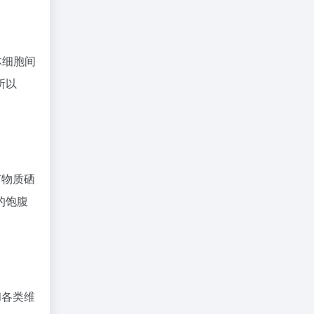
体细胞间
所以
矿物质硒
的饱腹
和各类维