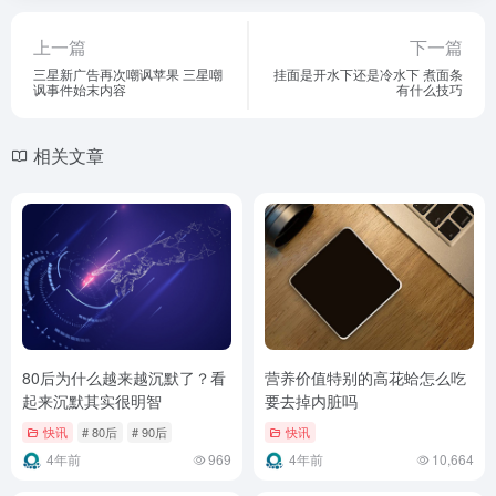
上一篇
下一篇
三星新广告再次嘲讽苹果 三星嘲
挂面是开水下还是冷水下 煮面条
讽事件始末内容
有什么技巧
相关文章
80后为什么越来越沉默了？看
营养价值特别的高花蛤怎么吃
起来沉默其实很明智
要去掉内脏吗
快讯
# 80后
# 90后
快讯
4年前
969
4年前
10,664