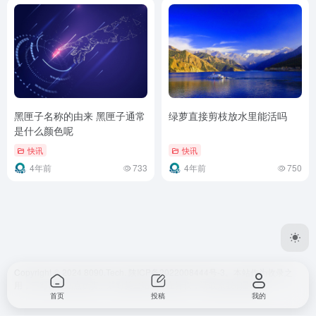
黑匣子名称的由来 黑匣子通常
绿萝直接剪枝放水里能活吗
是什么颜色呢
快讯
快讯
4年前
733
4年前
750
Copyright © 2024 8090.Tech.
陕ICP备2022008444号-3
。本站作为收录之
用，不对任何站点负责。若对某些站点存在异议，请联系我们删除。
首页
投稿
我的