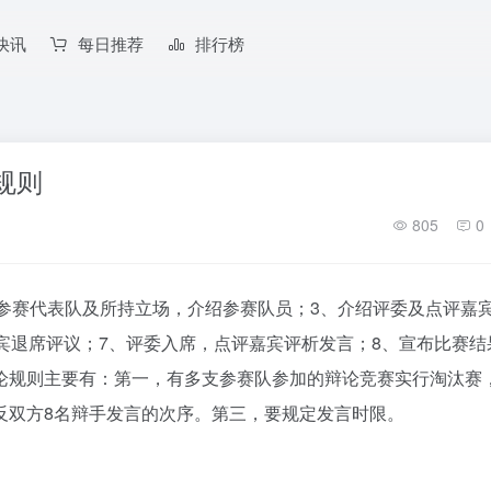
快讯
每日推荐
排行榜
规则
805
0
参赛代表队及所持立场，介绍参赛队员；3、介绍评委及点评嘉宾
宾退席评议；7、评委入席，点评嘉宾评析发言；8、宣布比赛结
论规则主要有：第一，有多支参赛队参加的辩论竞赛实行淘汰赛
反双方8名辩手发言的次序。第三，要规定发言时限。