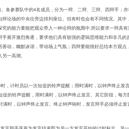
参与。各参赛队中的4名成员，分为一辩、二辩、三辩、四辩手；亦
由辩论场的中央往旁边排列座位。但有时也会有不同情况。其中
探究的能力要能把观众带入一种论辩的氛围中.所以要求一辩具有
辩手展开激烈角逐，要求他们具有较强的逻辑思维能力和非凡的
活善动，幽默诙谐，带动场上气氛；四辩要能很好总结本方观点
入另一高潮。
秒时，计时员以一次短促的铃声提醒；用时满时，以钟声终止发
次短促的铃声提醒，用时满时，以钟声终止发言。其它阶段，每方
用时满时，以钟声终止发言。终止钟声响时，发言辩手必须停止发
。发言辩手落座为发言结束即为另一方发言开始的计时标志，另