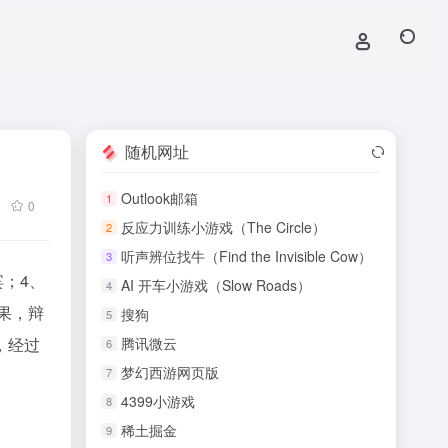
随机网址
Outlook邮箱
1
0
反应力训练小游戏（The Circle）
2
听声辨位找牛（Find the Invisible Cow）
3
；4、
AI 开车小游戏（Slow Roads）
4
果，辩
搜狗
5
，经过
腾讯微云
6
梦幻西游网页版
7
4399小游戏
8
稀土掘金
9