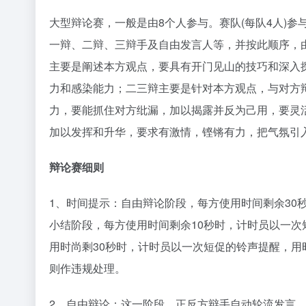
大型辩论赛，一般是由8个人参与。赛队(每队4人)
一辩、二辩、三辩手及自由发言人等，并按此顺序，
主要是阐述本方观点，要具有开门见山的技巧和深入
力和感染能力；二三辩主要是针对本方观点，与对方
力，要能抓住对方纰漏，加以揭露并反为己用，要灵
加以发挥和升华，要求有激情，铿锵有力，把气氛引
辩论赛细则
1、时间提示：自由辩论阶段，每方使用时间剩余30
小结阶段，每方使用时间剩余10秒时，计时员以一
用时尚剩30秒时，计时员以一次短促的铃声提醒，
则作违规处理。
2、自由辩论：这一阶段，正反方辩手自动轮流发言