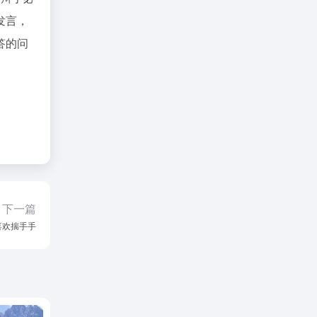
发言，
答的问
下一篇
喜欢揣手手