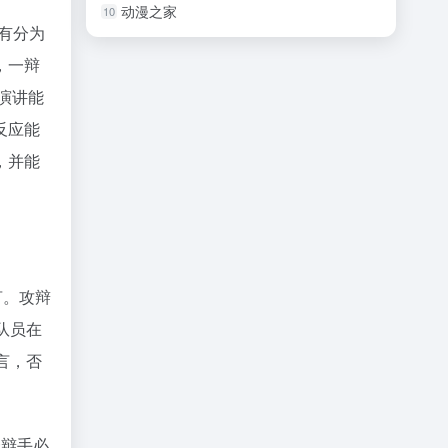
动漫之家
10
有分为
，一辩
演讲能
反应能
，并能
言。攻辩
队员在
言，否
一辩手必