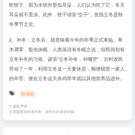
吃饺子，因为水饺外形似耳朵，人们认为吃了它，冬天
耳朵就不受冻。此外，饺子谐音“交子”，意指立冬是秋
冬季节之交。
2、补冬：立冬后，就意味着今年的冬季正式来临。草
木凋零，蛰虫休眠，人类虽没有冬眠之说，但民间却有
立冬补冬的习俗。谚语“立冬补冬，补嘴空”，古时农民
劳动了一年，利用立冬这一天要休息，顺便犒赏一家人
的辛苦。便在立冬这天杀鸡宰羊或以其他营养品进补。
快讯
©
版权声明
文章版权归作者所有，未经允许请勿转载。