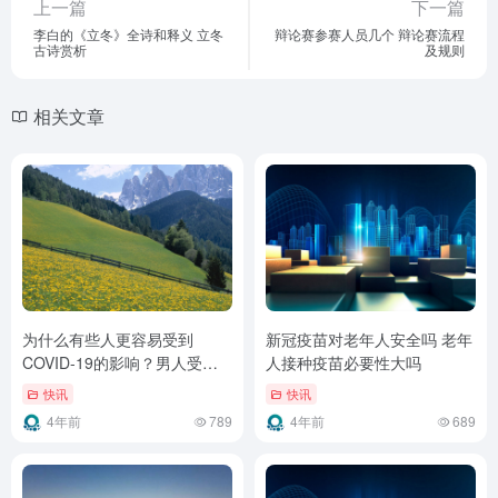
上一篇
下一篇
李白的《立冬》全诗和释义 立冬
辩论赛参赛人员几个 辩论赛流程
古诗赏析
及规则
相关文章
为什么有些人更容易受到
新冠疫苗对老年人安全吗 老年
COVID-19的影响？男人受
人接种疫苗必要性大吗
COVID-19伤害更深吗
快讯
快讯
4年前
789
4年前
689