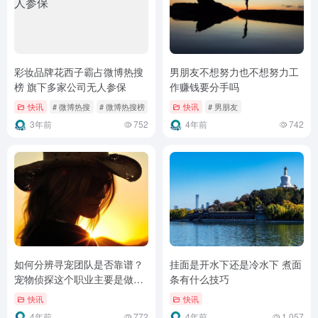
彩妆品牌花西子霸占微博热搜
男朋友不想努力也不想努力工
榜 旗下多家公司无人参保
作赚钱要分手吗
快讯
# 微博热搜
# 微博热搜榜
快讯
# 男朋友
3年前
752
4年前
742
如何分辨寻宠团队是否靠谱？
挂面是开水下还是冷水下 煮面
宠物侦探这个职业主要是做什
条有什么技巧
么的
快讯
快讯
4年前
772
4年前
1,057