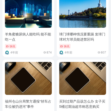
羊角蜜糖尿病人能吃吗 能不能
球门球哪种情况要重踢 发球门
吃一点
球对方球员能进禁区吗
快讯
快讯
4年前
874
4年前
807
福州仓山分局警方通报“轿车占
买到过期产品该怎么办 女子买
车位被扔进河”事件
5桶过期油超市称恶意购买