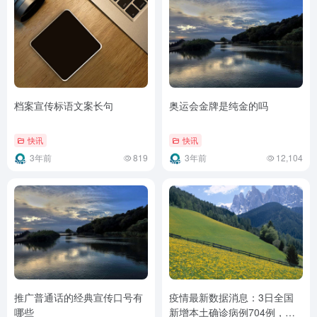
档案宣传标语文案长句
奥运会金牌是纯金的吗
快讯
快讯
3年前
819
3年前
12,104
推广普通话的经典宣传口号有
疫情最新数据消息：3日全国
哪些
新增本土确诊病例704例，本